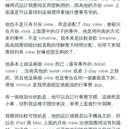
極簡式設計我覺得反而蠻夠用的，因為他的月份 view 上
面還是可以看得到這個禮拜要做什麼事等等的。
他也不是只有月份 view，而是搭配了 day view，會顯示
在月份 view 上面選中的日子的事件。他是用列表的方式
來列事件，不是 timeline。我本來是比較喜歡 timeline，
因為我覺得能比較直觀的理解整天時間分配，但用下來我
覺得列表 view 好像也蠻足夠的了。
他基本上就這兩個 view 而已（還有事件的 detail
view），沒有其他的 week view 或者 3-day view 之類
的。而且他這兩個 view 也是整合在同一個畫面底下的，
導致 minical 是我用過穩定感最強的行事曆 app。
有一個很加分的點是，他可以自訂行事曆字體。這雖然是
小事，但對我這種字體控來說，美學上直接打中我啊。
我覺得比較可惜的是，他的設計感覺是以手機為主的，所
以在 iPad 跟 Mac 上面的月份 view 比例我覺得沒有到最