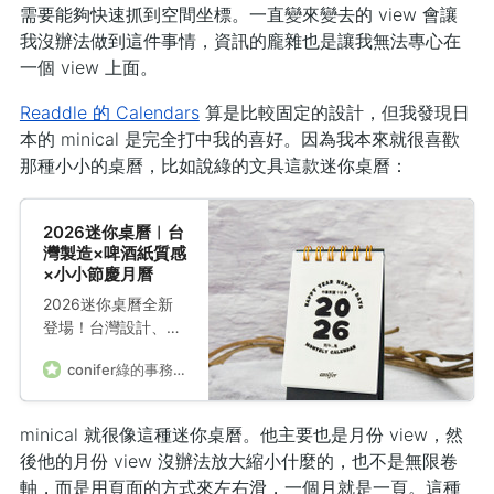
需要能夠快速抓到空間坐標。一直變來變去的 view 會讓
我沒辦法做到這件事情，資訊的龐雜也是讓我無法專心在
一個 view 上面。
Readdle 的 Calendars
算是比較固定的設計，但我發現日
本的 minical 是完全打中我的喜好。因為我本來就很喜歡
那種小小的桌曆，比如說綠的文具這款迷你桌曆：
2026迷你桌曆︱台
灣製造×啤酒紙質感
×小小節慶月曆
2026迷你桌曆全新
登場！台灣設計、台
灣製造，小巧實用不
conifer綠的事務用品
佔空間，採用啤酒紙
打造蓬鬆質感，內含
農曆、節氣、台灣節
minical 就很像這種迷你桌曆。他主要也是月份 view，然
慶，還能加精油聞
後他的月份 view 沒辦法放大縮小什麼的，也不是無限卷
香，陪你療癒過每一
軸，而是用頁面的方式來左右滑，一個月就是一頁。這種
天。